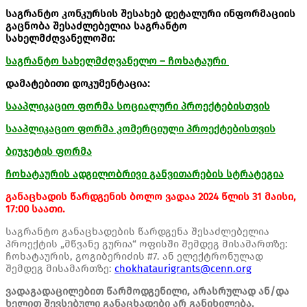
საგრანტო კონკურსის შესახებ დეტალური ინფორმაციის
გაცნობა შესაძლებელია საგრანტო
სახელმძღვანელოში:
საგრანტო სახელმძღვანელო – ჩოხატაური
დამატებითი დოკუმენტაცია:
სააპლიკაციო ფორმა სოციალური პროექტებისთვის
სააპლიკაციო ფორმა კომერციული პროექტებისთვის
ბიუჯეტის ფორმა
ჩოხატაურის ადგილობრივი განვითარების სტრატეგია
განაცხადის
წარდგენის
ბოლო
ვადაა
2024
წლის
31
მაისი
,
17:00
საათი
.
საგრანტო განაცხადების წარდგენა შესაძლებელია
პროექტის „მწვანე გურია“ ოფისში შემდეგ მისამართზე:
ჩოხატაურის, გოგიბერიძის #7. ან ელექტრონულად
შემდეგ მისამართზე:
chokhataurigrants@cenn.org
ვადაგადაცილებით
წარმოდგენილი
,
არასრულად
ან
/
და
ხელით
შევსებული
განაცხადები
არ
განიხილება
.